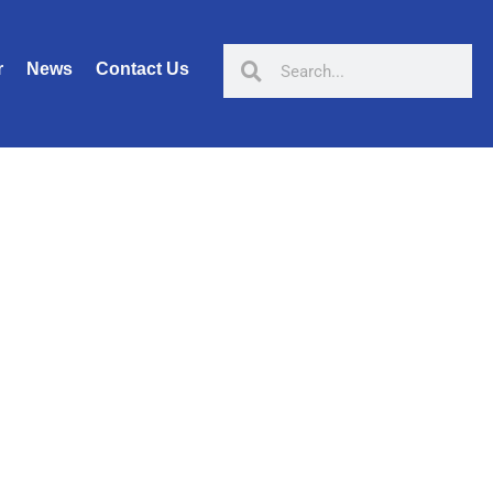
r
News
Contact Us