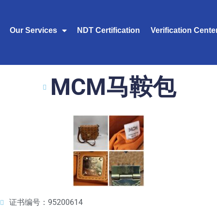
Our Services
NDT Certification
Verification Cente
MCM马鞍包
证书编号：95200614