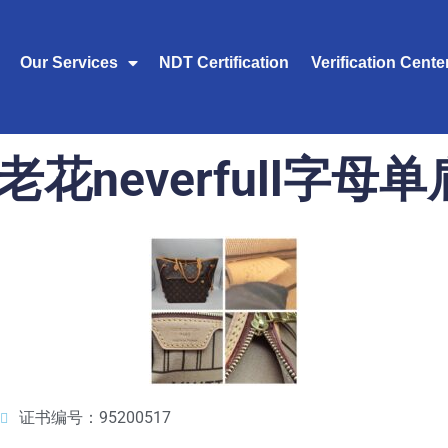
Our Services
NDT Certification
Verification Cente
V老花neverfull字母
证书编号：95200517