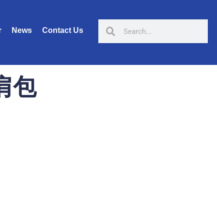
r
News
Contact Us
单肩包