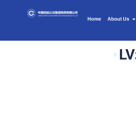
Home
About Us
L