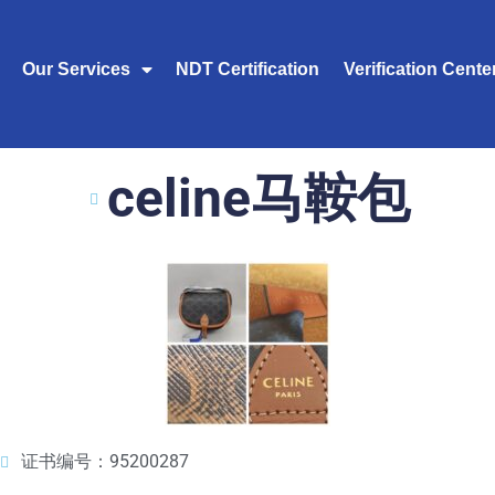
Our Services
NDT Certification
Verification Cente
celine马鞍包
证书编号：95200287