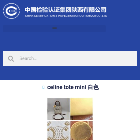
celine tote mini 白色