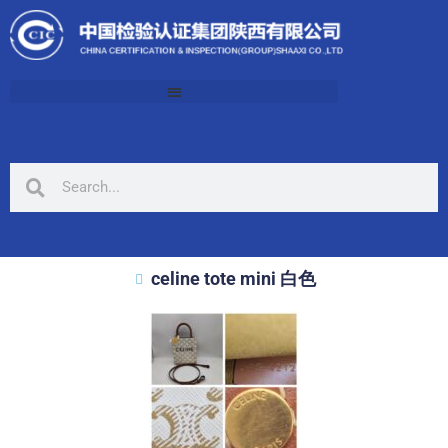
celine tote mini 白色